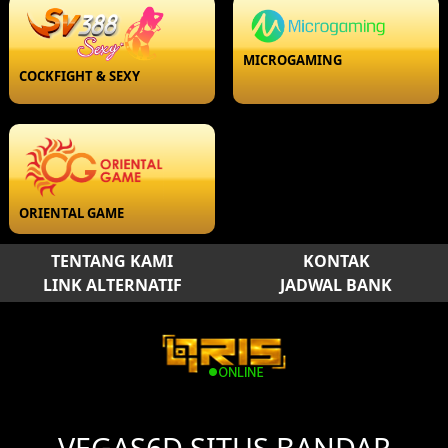
MICROGAMING
COCKFIGHT & SEXY
ORIENTAL GAME
TENTANG KAMI
KONTAK
LINK ALTERNATIF
JADWAL BANK
VEGAS6D SITUS BANDAR