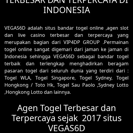
INDONESIA
VEGAS6D adalah situs bandar togel online ,agen slot
dan live casino terbesar dan terpercaya yang
merupakan bagian dari VIP4DP GROUP .Permainan
togel online sangat digemari dari jaman ke jaman di
Indonesia sehingga VEGAS6D sebagai bandar togel
terbaik dan terlengkap menghadirkan beragam
pasaran togel dari seluruh dunia yang terdiri dari :
Togel WLA, Togel Singapore, Togel Sydney, Togel
Hongkong / Toto Hk, Togel Sau Paolo ,Sydney Lotto
,Hongkong Lotto dan lainnya.
Agen Togel Terbesar dan
Terpercaya sejak 2017 situs
VEGAS6D