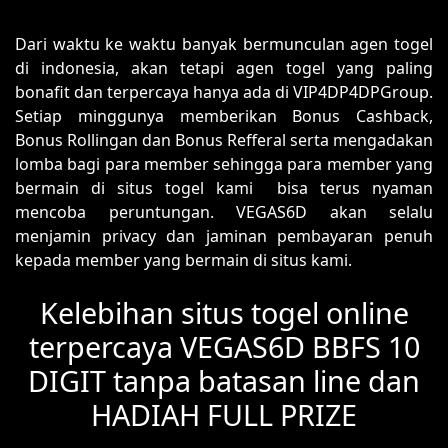
Dari waktu ke waktu banyak bermunculan agen togel
di indonesia, akan tetapi agen togel yang paling
bonafit dan terpercaya hanya ada di VIP4DP4DPGroup.
Setiap minggunya memberikan Bonus Cashback,
Bonus Rollingan dan Bonus Refferal serta mengadakan
lomba bagi para member sehingga para member yang
bermain di situs togel kami bisa terus nyaman
mencoba peruntungan. VEGAS6D akan selalu
menjamin privacy dan jaminan pembayaran penuh
kepada member yang bermain di situs kami.
Kelebihan situs togel online
terpercaya VEGAS6D BBFS 10
DIGIT tanpa batasan line dan
HADIAH FULL PRIZE