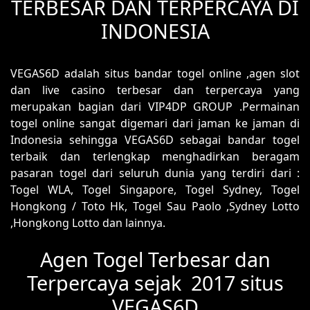
TERBESAR DAN TERPERCAYA DI
INDONESIA
VEGAS6D adalah situs bandar togel online ,agen slot
dan live casino terbesar dan terpercaya yang
merupakan bagian dari VIP4DP GROUP .Permainan
togel online sangat digemari dari jaman ke jaman di
Indonesia sehingga VEGAS6D sebagai bandar togel
terbaik dan terlengkap menghadirkan beragam
pasaran togel dari seluruh dunia yang terdiri dari :
Togel WLA, Togel Singapore, Togel Sydney, Togel
Hongkong / Toto Hk, Togel Sau Paolo ,Sydney Lotto
,Hongkong Lotto dan lainnya.
Agen Togel Terbesar dan
Terpercaya sejak 2017 situs
VEGAS6D